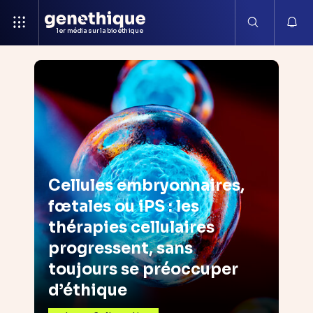
1er média sur la bioéthique
Cellules embryonnaires,
fœtales ou iPS : les
thérapies cellulaires
progressent, sans
toujours se préoccuper
d’éthique