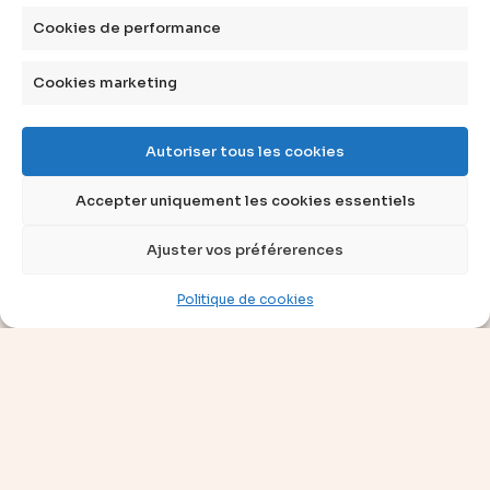
Cookies de performance
articles
vidéos
Cookies marketing
dossiers
experts
Autoriser tous les cookies
compléments
Accepter uniquement les cookies essentiels
questions
définitions
Ajuster vos préférerences
agenda
livres
Politique de cookies
à propos
qui sommes-nous ?
faire un don
contact