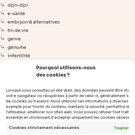
dpn-dpi
e-santé
embryon & alternatives
fin de vie
genre
génome
infertilité
institutions
Pourquoi utilisons-nous
ivg-img
des cookies ?
neurosciences
objection de conscience
Lorsque vous consultez un site Web, des données peuvent être stoc
votre navigateur ou récupérées à partir de celui-ci, généralement sous
ogm-ntg
de cookies ou traceurs. Nous utilisons ces informations à diverses fins
pma-gpa
exemple pour fournir du contenu, maintenir la sécurité, permettre le c
l'utilisateur, améliorer nos sites web. Vous pouvez refuser tout traite
transhumanisme
essentiel en choisissant d'accepter uniquement les cookies nécessair
Cookies strictement nécessaires
Toujours a
découvrir