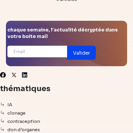
chaque semaine, l’actualité décryptée dans
votre boite mail
Valider
X
Facebook
Linkedin
thématiques
IA
clonage
contraception
don d'organes