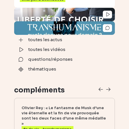
toutes les actus
toutes les vidéos
questions/réponses
thématiques
compléments
Olivier Rey : « Le fantasme de Musk d’une
La 
vie éternelle et la fin de vie provoquée
rec
sont les deux faces d’une même médaille
sur
»
de