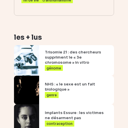
fin de vie
transhumanisme
gé
les + lus
Trisomie 21 : des chercheurs
suppriment le « 3e
chromosome » in vitro
génome
NHS : « le sexe est un fait
biologique »
genre
Implants Essure : les victimes
ne désarment pas
contraception