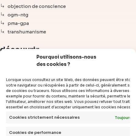
objection de conscience
ogm-ntg
pma-gpa
transhumanisme
découvrir
Pourquoi utilisons-nous
des cookies ?
articles
vidéos
Lorsque vous consultez un site Web, des données peuvent être stoc
dossiers
votre navigateur ou récupérées à partir de celui-ci, généralement sous
de cookies ou traceurs. Nous utilisons ces informations à diverses fins
experts
exemple pour fournir du contenu, maintenir la sécurité, permettre le c
compléments
l'utilisateur, améliorer nos sites web. Vous pouvez refuser tout traite
essentiel en choisissant d'accepter uniquement les cookies nécessair
questions
définitions
Cookies strictement nécessaires
Toujours a
agenda
Cookies de performance
livres