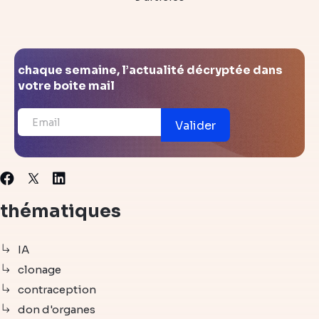
chaque semaine, l’actualité décryptée dans
votre boite mail
Valider
X
Facebook
Linkedin
thématiques
IA
clonage
contraception
don d'organes