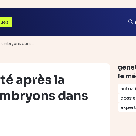
ques
d’embryons dans…
gene
é après la
le mé
actual
embryons dans
dossie
exper