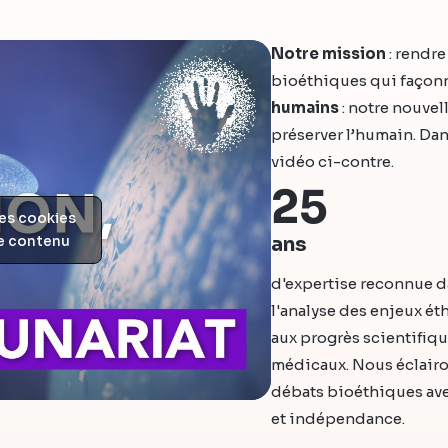
Notre mission
: rendr
bioéthiques qui façon
humains
: notre nouvel
préserver l’humain. Da
vidéo ci-contre.
25
les cookies
ce contenu
ans
d'expertise reconnue 
l'analyse des enjeux ét
aux progrès scientifiqu
médicaux. Nous éclairo
débats bioéthiques av
et indépendance.