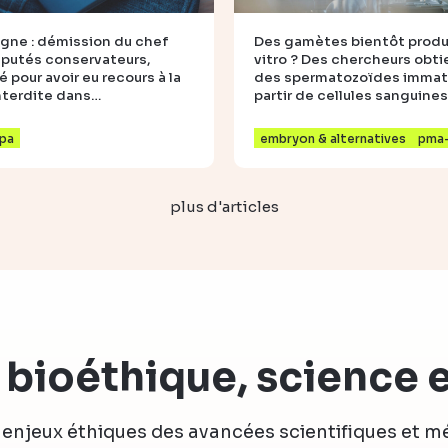
gne : démission du chef
Des gamètes bientôt produi
putés conservateurs,
vitro ? Des chercheurs obt
é pour avoir eu recours à la
des spermatozoïdes immat
nterdite dans…
partir de cellules sanguines
pa
embryon & alternatives
pma
plus d'articles
 bioéthique, science e
 enjeux éthiques des avancées scientifiques et 