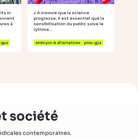
ts in
« A mesure que la science
iennent
progresse, il est essentiel que la
ures à
sensibilisation du public suive le
rythme…
-gpa
embryon & alternatives
pma-gpa
t société
médicales contemporaines.