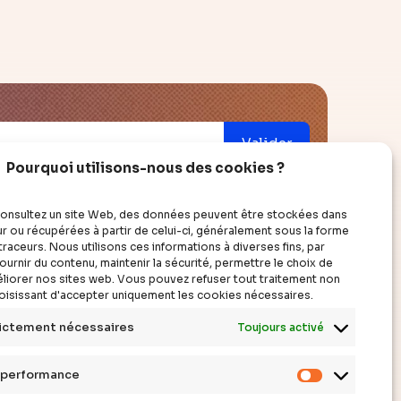
Valider
Pourquoi utilisons-nous des cookies ?
onsultez un site Web, des données peuvent être stockées dans
r ou récupérées à partir de celui-ci, généralement sous la forme
raceurs. Nous utilisons ces informations à diverses fins, par
ouvrir
à propos
urnir du contenu, maintenir la sécurité, permettre le choix de
améliorer nos sites web. Vous pouvez refuser tout traitement non
hoisissant d'accepter uniquement les cookies nécessaires.
cles
qui sommes-nous ?
ictement nécessaires
Toujours activé
éos
faire un don
siers
contact
 performance
erts
mentions légales
Cookies