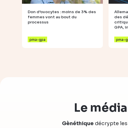
Don d’ovocytes : moins de 3% des
Allema
femmes vont au bout du
des dé
processus
critiqu
GPA, i
pma-gpa
pma-g
Le média
Gènéthique
décrypte les