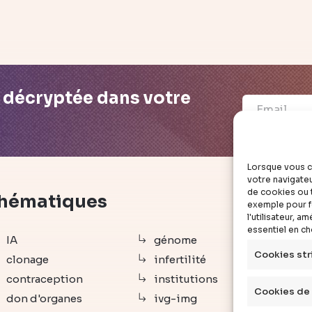
é décryptée dans votre
Lorsque vous c
votre navigateu
de cookies ou t
hématiques
déc
exemple pour fo
l'utilisateur, 
essentiel en c
IA
génome
arti
Cookies str
clonage
infertilité
vid
contraception
institutions
dos
Cookies de
don d'organes
ivg-img
exp