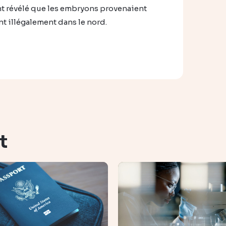
nt révélé que les embryons provenaient
nt illégalement dans le nord.
t