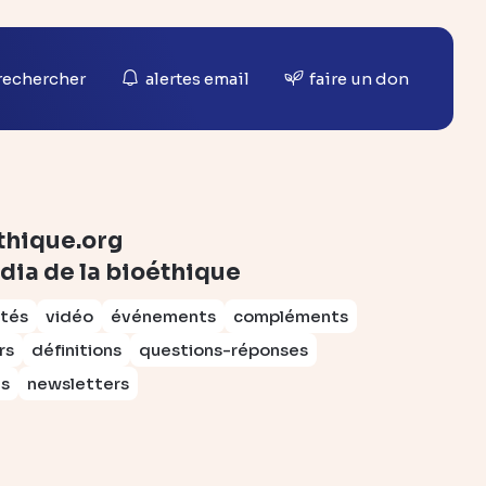
rechercher
alertes email
faire un don
thique.org
dia de la bioéthique
ités
vidéo
événements
compléments
rs
définitions
questions-réponses
ts
newsletters