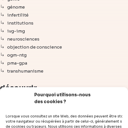
génome
infertilité
institutions
ivg-img
neurosciences
objection de conscience
ogm-ntg
pma-gpa
transhumanisme
découvrir
Pourquoi utilisons-nous
des cookies ?
articles
vidéos
Lorsque vous consultez un site Web, des données peuvent être stoc
dossiers
votre navigateur ou récupérées à partir de celui-ci, généralement sous
de cookies ou traceurs. Nous utilisons ces informations à diverses fins
experts