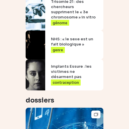
Trisomie 21 : des
chercheurs
suppriment le « 3e
chromosome » in vitro
génome
NHS : « le sexe est un
fait biologique »
genre
Implants Essure : les
victimes ne
désarment pas
contraception
dossiers