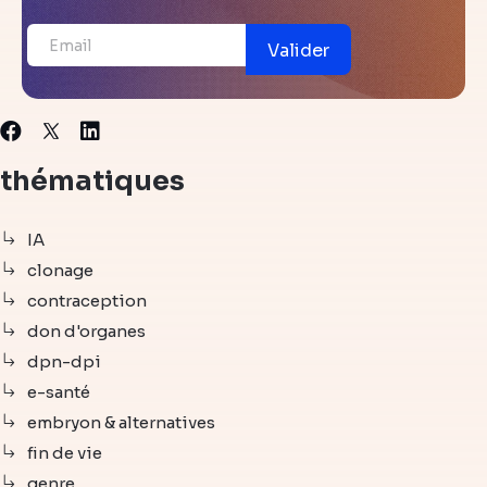
Valider
X
Facebook
Linkedin
thématiques
IA
clonage
contraception
don d'organes
dpn-dpi
e-santé
embryon & alternatives
fin de vie
genre