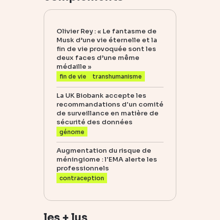
Olivier Rey : « Le fantasme de
Musk d’une vie éternelle et la
fin de vie provoquée sont les
deux faces d’une même
médaille »
fin de vie
transhumanisme
La UK Biobank accepte les
recommandations d'un comité
de surveillance en matière de
sécurité des données
génome
Augmentation du risque de
méningiome : l'EMA alerte les
professionnels
contraception
les + lus