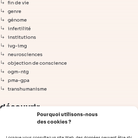
fin de vie
genre
génome
infertilité
institutions
ivg-img
neurosciences
objection de conscience
ogm-ntg
pma-gpa
transhumanisme
découvrir
Pourquoi utilisons-nous
des cookies ?
articles
vidéos
Lorsque vous consultez un site Web, des données peuvent être stoc