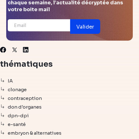
chaque semaine, l’actualité décryptée dans
votre boite mail
Valider
X
Facebook
Linkedin
thématiques
IA
clonage
contraception
don d'organes
dpn-dpi
e-santé
embryon & alternatives