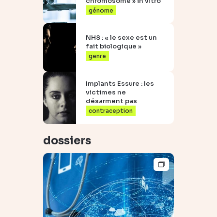
chromosome » in vitro
génome
NHS : « le sexe est un
fait biologique »
genre
Implants Essure : les
victimes ne
désarment pas
contraception
dossiers