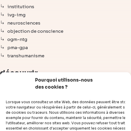
institutions
ivg-img
neurosciences
objection de conscience
ogm-ntg
pma-gpa
transhumanisme
découvrir
Pourquoi utilisons-nous
des cookies ?
articles
vidéos
Lorsque vous consultez un site Web, des données peuvent être stoc
dossiers
votre navigateur ou récupérées à partir de celui-ci, généralement sous
de cookies ou traceurs. Nous utilisons ces informations à diverses fins
experts
exemple pour fournir du contenu, maintenir la sécurité, permettre le c
compléments
l'utilisateur, améliorer nos sites web. Vous pouvez refuser tout traite
essentiel en choisissant d'accepter uniquement les cookies nécessair
questions