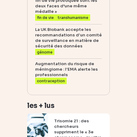
fin de vie provoquée sont les
deux faces d’une même
médaille »
fin de vie
transhumanisme
La UK Biobank accepte les
recommandations d'un comité
de surveillance en matière de
sécurité des données
génome
Augmentation du risque de
méningiome : l'EMA alerte les
professionnels
contraception
les + lus
Trisomie 21 : des
chercheurs
suppriment le « 3e