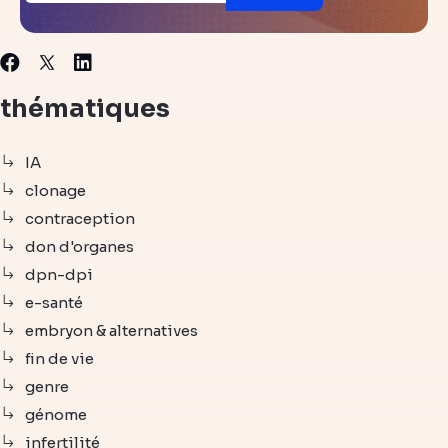
X
Facebook
Linkedin
thématiques
IA
clonage
contraception
don d'organes
dpn-dpi
e-santé
embryon & alternatives
fin de vie
genre
génome
infertilité