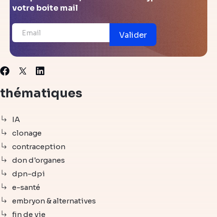
votre boite mail
Valider
X
Facebook
Linkedin
thématiques
IA
clonage
contraception
don d'organes
dpn-dpi
e-santé
embryon & alternatives
fin de vie