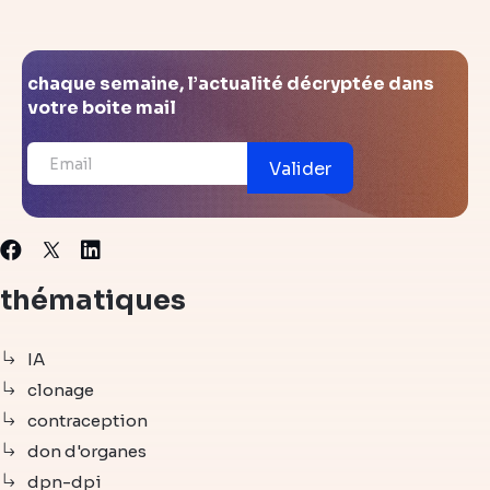
chaque semaine, l’actualité décryptée dans
votre boite mail
Valider
X
Facebook
Linkedin
thématiques
IA
clonage
contraception
don d'organes
dpn-dpi