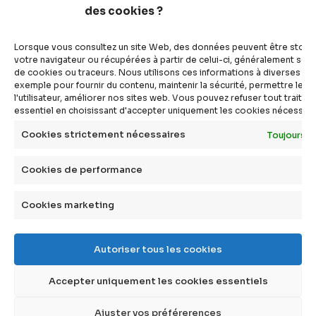
des cookies ?
articles
vidéos
Lorsque vous consultez un site Web, des données peuvent être stoc
dossiers
votre navigateur ou récupérées à partir de celui-ci, généralement sous
de cookies ou traceurs. Nous utilisons ces informations à diverses fins
experts
exemple pour fournir du contenu, maintenir la sécurité, permettre le c
compléments
l'utilisateur, améliorer nos sites web. Vous pouvez refuser tout traite
essentiel en choisissant d'accepter uniquement les cookies nécessair
questions
définitions
Cookies strictement nécessaires
Toujours a
agenda
Cookies de performance
livres
Cookies marketing
à propos
Autoriser tous les cookies
qui sommes-nous ?
faire un don
Accepter uniquement les cookies essentiels
contact
mentions légales
Ajuster vos préférerences