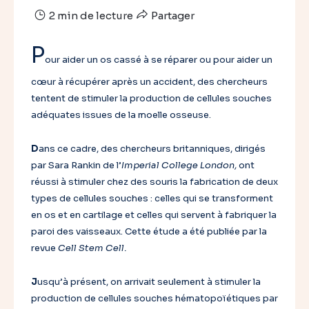
2 min de lecture
Partager
P
our aider un os cassé à se réparer ou pour aider un
cœur à récupérer après un accident, des chercheurs
tentent de stimuler la production de cellules souches
adéquates issues de la moelle osseuse.
D
ans ce cadre, des chercheurs britanniques, dirigés
par Sara Rankin de l’
Imperial College London,
ont
réussi à stimuler chez des souris la fabrication de deux
types de cellules souches : celles qui se transforment
en os et en cartilage et celles qui servent à fabriquer la
paroi des vaisseaux. Cette étude a été publiée par la
revue
Cell Stem Cell.
J
usqu’à présent, on arrivait seulement à stimuler la
production de cellules souches hématopoïétiques par