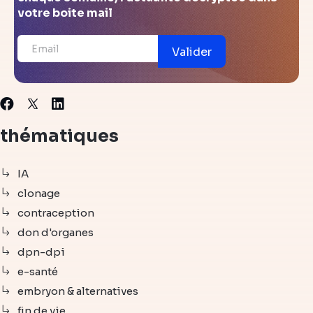
votre boite mail
Valider
X
Facebook
Linkedin
thématiques
IA
clonage
contraception
don d'organes
dpn-dpi
e-santé
embryon & alternatives
fin de vie