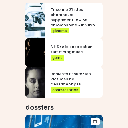
Trisomie 21 : des
chercheurs
suppriment le « 3e
chromosome » in vitro
génome
NHS : « le sexe est un
fait biologique »
genre
Implants Essure : les
victimes ne
désarment pas
contraception
dossiers