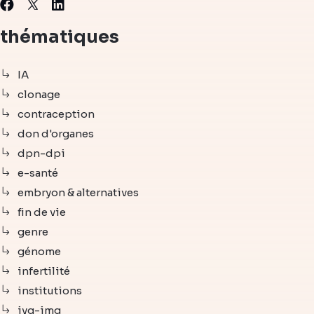
X
Facebook
Linkedin
thématiques
IA
clonage
contraception
don d'organes
dpn-dpi
e-santé
embryon & alternatives
fin de vie
genre
génome
infertilité
institutions
ivg-img