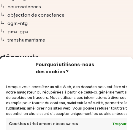
neurosciences
objection de conscience
ogm-ntg
pma-gpa
transhumanisme
découvrir
Pourquoi utilisons-nous
des cookies ?
articles
vidéos
Lorsque vous consultez un site Web, des données peuvent être stoc
dossiers
votre navigateur ou récupérées à partir de celui-ci, généralement sous
de cookies ou traceurs. Nous utilisons ces informations à diverses fins
experts
exemple pour fournir du contenu, maintenir la sécurité, permettre le c
compléments
l'utilisateur, améliorer nos sites web. Vous pouvez refuser tout traite
essentiel en choisissant d'accepter uniquement les cookies nécessair
questions
définitions
Cookies strictement nécessaires
Toujours a
agenda