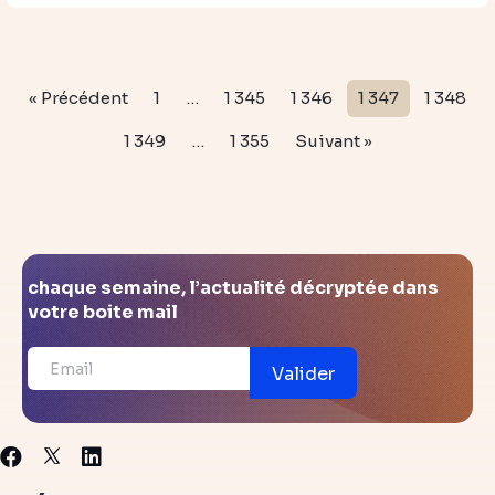
« Précédent
1
…
1 345
1 346
1 347
1 348
1 349
…
1 355
Suivant »
chaque semaine, l’actualité décryptée dans
votre boite mail
Valider
X
Facebook
Linkedin