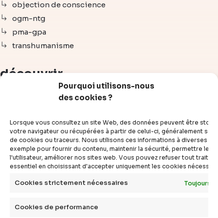
objection de conscience
ogm-ntg
pma-gpa
transhumanisme
découvrir
Pourquoi utilisons-nous
des cookies ?
articles
vidéos
Lorsque vous consultez un site Web, des données peuvent être stoc
dossiers
votre navigateur ou récupérées à partir de celui-ci, généralement sous
de cookies ou traceurs. Nous utilisons ces informations à diverses fins
experts
exemple pour fournir du contenu, maintenir la sécurité, permettre le c
compléments
l'utilisateur, améliorer nos sites web. Vous pouvez refuser tout traite
essentiel en choisissant d'accepter uniquement les cookies nécessair
questions
définitions
Cookies strictement nécessaires
Toujours a
agenda
Cookies de performance
livres