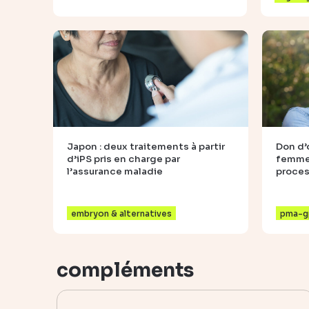
Japon : deux traitements à partir
Don d’
d’iPS pris en charge par
femmes
l’assurance maladie
proce
embryon & alternatives
pma-g
compléments