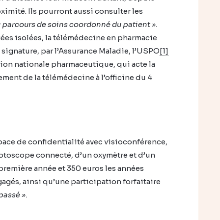
imité. Ils pourront aussi consulter les
u parcours de soins coordonné du patient ».
ées isolées, la télémédecine en pharmacie
a signature, par l’Assurance Maladie, l’USPO
[1]
tion nationale pharmaceutique, qui acte la
ment de la télémédecine à l’officine du 4
ace de confidentialité avec visioconférence,
otoscope connecté, d’un oxymètre et d’un
a première année et 350 euros les années
gés, ainsi qu’une participation forfaitaire
passé ».