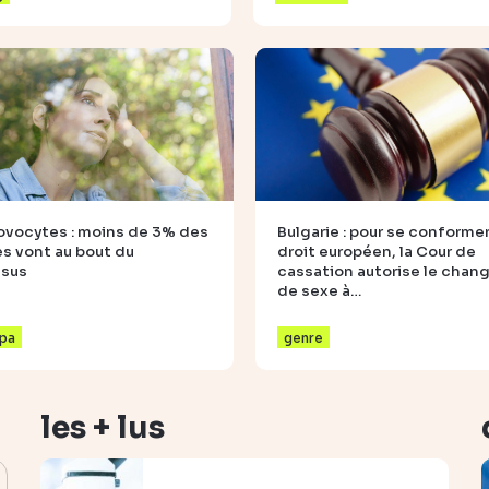
ovocytes : moins de 3% des
Bulgarie : pour se conformer
 vont au bout du
droit européen, la Cour de
ssus
cassation autorise le cha
de sexe à…
pa
genre
les + lus