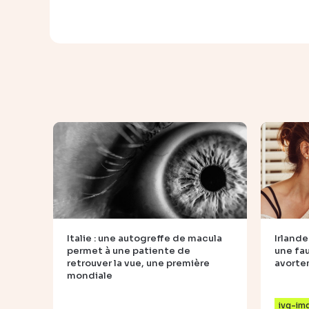
Italie : une autogreffe de macula
Irlande
permet à une patiente de
une fa
retrouver la vue, une première
avort
mondiale
ivg-im