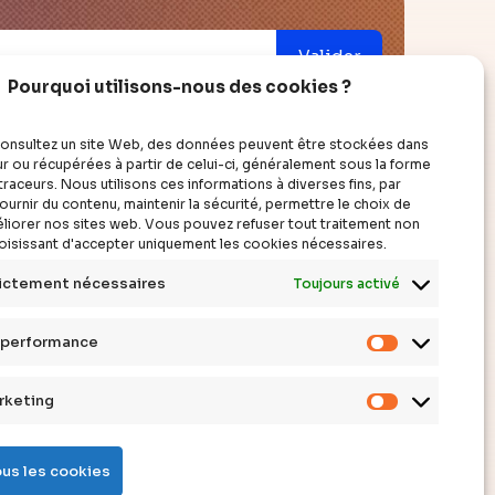
Valider
Pourquoi utilisons-nous des cookies ?
onsultez un site Web, des données peuvent être stockées dans
r ou récupérées à partir de celui-ci, généralement sous la forme
raceurs. Nous utilisons ces informations à diverses fins, par
ouvrir
à propos
urnir du contenu, maintenir la sécurité, permettre le choix de
améliorer nos sites web. Vous pouvez refuser tout traitement non
hoisissant d'accepter uniquement les cookies nécessaires.
cles
qui sommes-nous ?
ictement nécessaires
Toujours activé
éos
faire un don
siers
contact
 performance
erts
mentions légales
Cookies
pléments
de
rketing
Cookies
stions
performan
marketing
initions
ous les cookies
nda