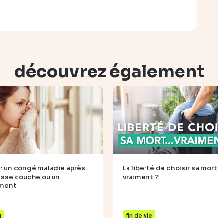
découvrez également
 : un congé maladie après
La liberté de choisir sa mor
usse couche ou un
vraiment ?
ement
g
fin de vie