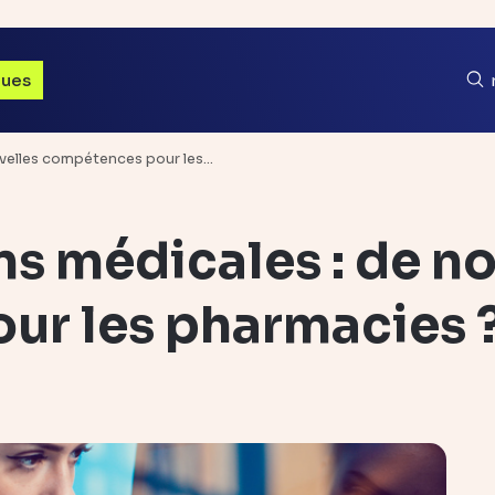
ques
uvelles compétences pour les…
ns médicales : de n
ur les pharmacies 