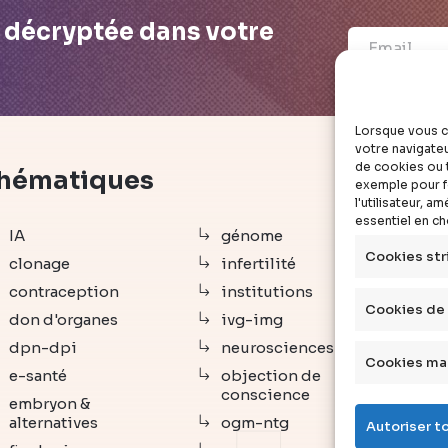
é décryptée dans votre
Lorsque vous c
votre navigateu
de cookies ou t
hématiques
déc
exemple pour fo
l'utilisateur, 
essentiel en c
IA
génome
arti
Cookies str
clonage
infertilité
vid
contraception
institutions
dos
Cookies de
don d'organes
ivg-img
exp
dpn-dpi
neurosciences
com
Cookies ma
e-santé
objection de
que
conscience
embryon &
déf
alternatives
ogm-ntg
Autoriser t
age