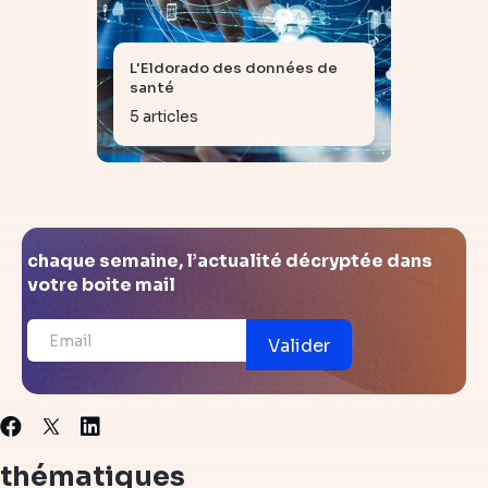
L'Eldorado des données de
santé
5 articles
chaque semaine, l’actualité décryptée dans
votre boite mail
Valider
X
Facebook
Linkedin
thématiques