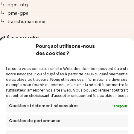
ogm-ntg
pma-gpa
transhumanisme
découvrir
Pourquoi utilisons-nous
des cookies ?
articles
vidéos
Lorsque vous consultez un site Web, des données peuvent être stoc
dossiers
votre navigateur ou récupérées à partir de celui-ci, généralement sous
de cookies ou traceurs. Nous utilisons ces informations à diverses fins
experts
exemple pour fournir du contenu, maintenir la sécurité, permettre le c
compléments
l'utilisateur, améliorer nos sites web. Vous pouvez refuser tout traite
essentiel en choisissant d'accepter uniquement les cookies nécessair
questions
définitions
Cookies strictement nécessaires
Toujours a
agenda
Cookies de performance
livres