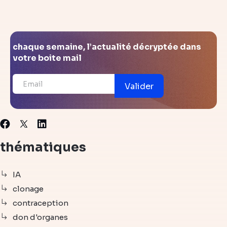
chaque semaine, l’actualité décryptée dans
votre boite mail
Valider
X
Facebook
Linkedin
thématiques
IA
clonage
contraception
don d'organes