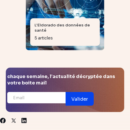
L'Eldorado des données de
santé
5 articles
chaque semaine, l’actualité décryptée dans
votre boite mail
Valider
X
Facebook
Linkedin