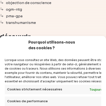
objection de conscience
ogm-ntg
pma-gpa
transhumanisme
découvrir
Pourquoi utilisons-nous
des cookies ?
articles
vidéos
Lorsque vous consultez un site Web, des données peuvent être stoc
dossiers
votre navigateur ou récupérées à partir de celui-ci, généralement sous
de cookies ou traceurs. Nous utilisons ces informations à diverses fins
experts
exemple pour fournir du contenu, maintenir la sécurité, permettre le c
compléments
l'utilisateur, améliorer nos sites web. Vous pouvez refuser tout traite
essentiel en choisissant d'accepter uniquement les cookies nécessair
questions
définitions
Cookies strictement nécessaires
Toujours a
agenda
Cookies de performance
livres