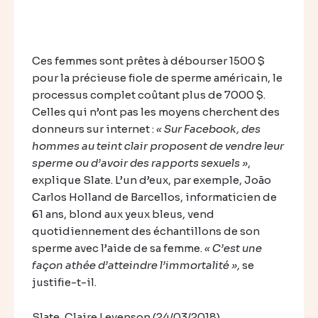
Ces femmes sont prêtes à débourser 1500 $
pour la précieuse fiole de sperme américain, le
processus complet coûtant plus de 7000 $.
Celles qui n’ont pas les moyens cherchent des
donneurs sur internet :
« Sur Facebook, des
hommes au teint clair proposent de vendre leur
sperme ou d’avoir des rapports sexuels »
,
explique Slate. L’un d’eux, par exemple, João
Carlos Holland de Barcellos, informaticien de
61 ans, blond aux yeux bleus, vend
quotidiennement des échantillons de son
sperme avec l’aide de sa femme.
« C’est une
façon athée d’atteindre l’immortalité »,
se
justifie-t-il.
Slate, Claire Levenson (24/03/2018)