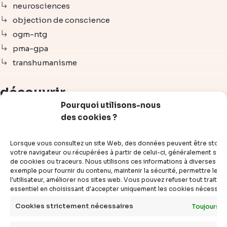
neurosciences
objection de conscience
ogm-ntg
pma-gpa
transhumanisme
découvrir
Pourquoi utilisons-nous
des cookies ?
articles
vidéos
Lorsque vous consultez un site Web, des données peuvent être stoc
dossiers
votre navigateur ou récupérées à partir de celui-ci, généralement sous
de cookies ou traceurs. Nous utilisons ces informations à diverses fins
experts
exemple pour fournir du contenu, maintenir la sécurité, permettre le c
compléments
l'utilisateur, améliorer nos sites web. Vous pouvez refuser tout traite
essentiel en choisissant d'accepter uniquement les cookies nécessair
questions
définitions
Cookies strictement nécessaires
Toujours a
agenda