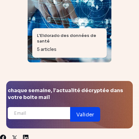
L'Eldorado des données de
santé
5 articles
chaque semaine, l’actualité décryptée dans
votre boite mail
Valider
X
Facebook
Linkedin