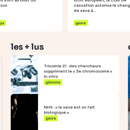
 vont au bout du
droit européen, la Cour de
ssus
cassation autorise le cha
de sexe à…
pa
genre
les + lus
Trisomie 21 : des chercheurs
suppriment le « 3e chromosome »
in vitro
génome
NHS : « le sexe est un fait
biologique »
genre