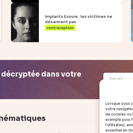
Implants Essure : les victimes ne
désarment pas
contraception
é décryptée dans votre
Lorsque vous c
votre navigateu
de cookies ou t
hématiques
déc
exemple pour fo
l'utilisateur, 
essentiel en c