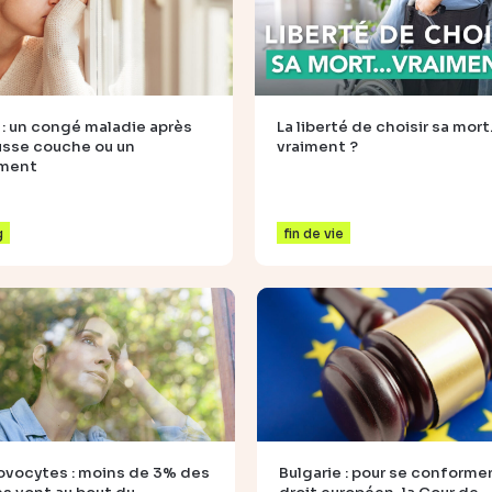
 : un congé maladie après
La liberté de choisir sa mor
usse couche ou un
vraiment ?
ement
g
fin de vie
ovocytes : moins de 3% des
Bulgarie : pour se conformer