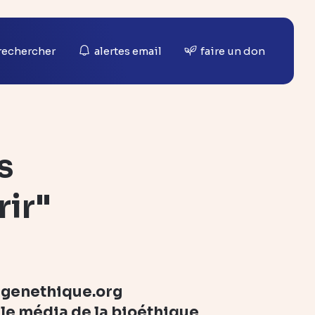
rechercher
alertes email
faire un don
s
rir"
genethique.org
le média de la bioéthique