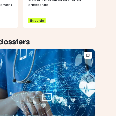
souvent non satisfaits, et en
ngement
croissance
fin de vie
dossiers