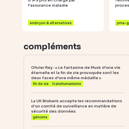
d’iPS pris en charge par
femmes
l’assurance maladie
proce
embryon & alternatives
pma-g
compléments
Olivier Rey : « Le fantasme de Musk d’une vie
éternelle et la fin de vie provoquée sont les
deux faces d’une même médaille »
fin de vie
transhumanisme
La UK Biobank accepte les recommandations
d'un comité de surveillance en matière de
sécurité des données
génome