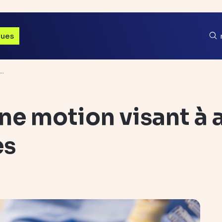
ques
r…
une motion visant à 
es