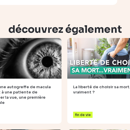
découvrez également
: une autogreffe de macula
La liberté de choisir sa mor
 à une patiente de
vraiment ?
er la vue, une première
le
fin de vie