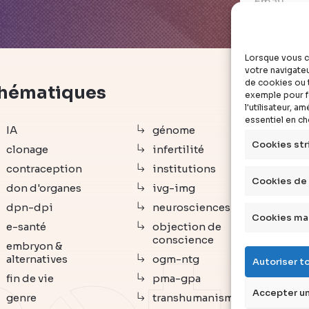
Lorsque vous c
votre navigateu
de cookies ou t
hématiques
déc
exemple pour fo
l'utilisateur, 
essentiel en c
IA
génome
arti
Cookies str
clonage
infertilité
vid
contraception
institutions
dos
Cookies de
don d'organes
ivg-img
exp
dpn-dpi
neurosciences
com
Cookies ma
e-santé
objection de
que
conscience
embryon &
déf
alternatives
ogm-ntg
Autoriser t
age
fin de vie
pma-gpa
livr
Accepter un
genre
transhumanisme