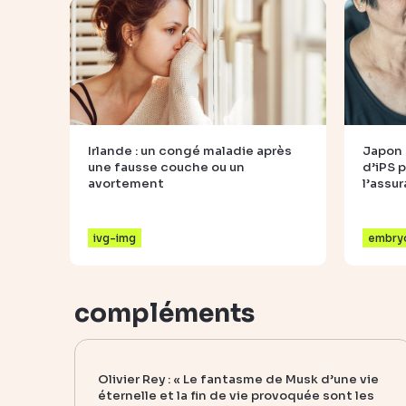
Irlande : un congé maladie après
Japon 
une fausse couche ou un
d’iPS p
avortement
l’assu
ivg-img
embryo
compléments
Olivier Rey : « Le fantasme de Musk d’une vie
éternelle et la fin de vie provoquée sont les