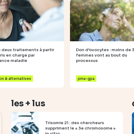
: deux traitements à partir
Don d’ovocytes : moins de
ris en charge par
femmes vont au bout du
rance maladie
processus
n & alternatives
pma-gpa
les + lus
Trisomie 21 : des chercheurs
suppriment le « 3e chromosome »
in vitro