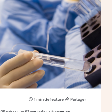
1 min de lecture
Partager
r 108 voix contre 62 une motion déposée par