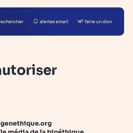
rechercher
alertes email
faire un don
autoriser
genethique.org
le média de la bioéthique