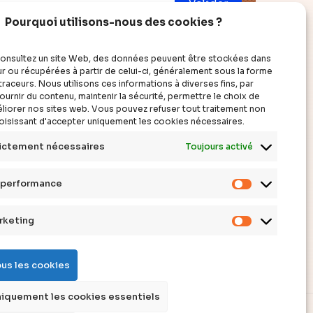
Valider
Pourquoi utilisons-nous des cookies ?
onsultez un site Web, des données peuvent être stockées dans
r ou récupérées à partir de celui-ci, généralement sous la forme
raceurs. Nous utilisons ces informations à diverses fins, par
ouvrir
à propos
urnir du contenu, maintenir la sécurité, permettre le choix de
améliorer nos sites web. Vous pouvez refuser tout traitement non
hoisissant d'accepter uniquement les cookies nécessaires.
cles
qui sommes-nous ?
ictement nécessaires
Toujours activé
éos
faire un don
siers
contact
 performance
erts
mentions légales
Cookies
pléments
de
rketing
Cookies
stions
performan
marketing
initions
ous les cookies
nda
es
iquement les cookies essentiels