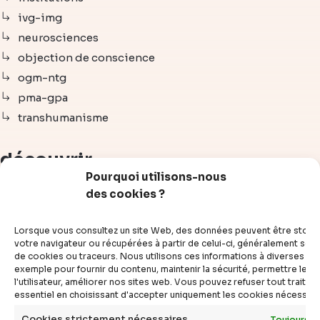
ivg-img
neurosciences
objection de conscience
ogm-ntg
pma-gpa
transhumanisme
découvrir
Pourquoi utilisons-nous
des cookies ?
articles
vidéos
Lorsque vous consultez un site Web, des données peuvent être stoc
dossiers
votre navigateur ou récupérées à partir de celui-ci, généralement sous
de cookies ou traceurs. Nous utilisons ces informations à diverses fins
experts
exemple pour fournir du contenu, maintenir la sécurité, permettre le c
compléments
l'utilisateur, améliorer nos sites web. Vous pouvez refuser tout traite
essentiel en choisissant d'accepter uniquement les cookies nécessair
questions
définitions
Cookies strictement nécessaires
Toujours a