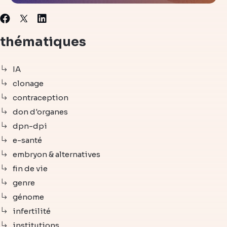
X
Facebook
Linkedin
thématiques
IA
clonage
contraception
don d'organes
dpn-dpi
e-santé
embryon & alternatives
fin de vie
genre
génome
infertilité
institutions