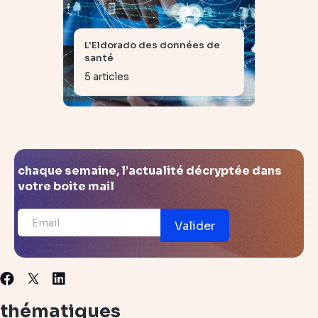
L'Eldorado des données de
santé
5 articles
chaque semaine, l’actualité décryptée dans
votre boite mail
Valider
X
Facebook
Linkedin
thématiques