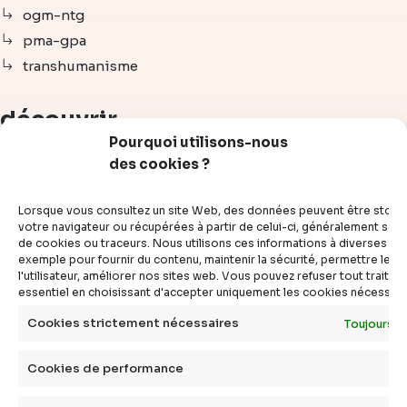
ogm-ntg
pma-gpa
transhumanisme
découvrir
Pourquoi utilisons-nous
des cookies ?
articles
vidéos
Lorsque vous consultez un site Web, des données peuvent être stoc
dossiers
votre navigateur ou récupérées à partir de celui-ci, généralement sous
de cookies ou traceurs. Nous utilisons ces informations à diverses fins
experts
exemple pour fournir du contenu, maintenir la sécurité, permettre le c
compléments
l'utilisateur, améliorer nos sites web. Vous pouvez refuser tout traite
essentiel en choisissant d'accepter uniquement les cookies nécessair
questions
définitions
Cookies strictement nécessaires
Toujours a
agenda
Cookies de performance
livres