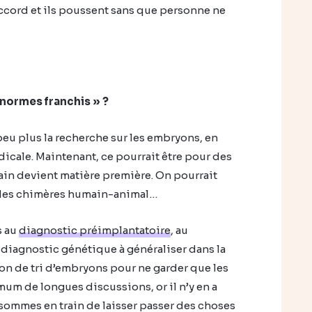
accord et ils poussent sans que personne ne
énormes franchis » ?
peu plus la recherche sur les embryons, en
dicale. Maintenant, ce pourrait être pour des
in devient matière première. On pourrait
c des chimères humain-animal…
s au
diagnostic préimplantatoire
, au
diagnostic génétique à généraliser dans la
ion de tri d’embryons pour ne garder que les
mum de longues discussions, or il n’y en a
ommes en train de laisser passer des choses