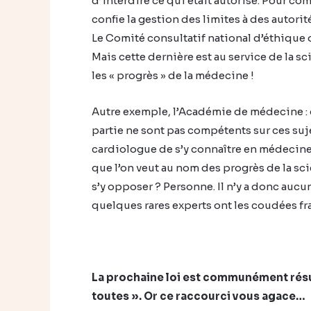
d’interdire ce qui était autorisé. Pour co
confie la gestion des limites à des autori
Le Comité consultatif national d’éthique
Mais cette dernière est au service de la sci
les « progrès » de la médecine !
Autre exemple, l’Académie de médecine :
partie ne sont pas compétents sur ces suj
cardiologue de s’y connaître en médecine 
que l’on veut au nom des progrès de la sc
s’y opposer ? Personne. Il n’y a donc auc
quelques rares experts ont les coudées fr
La prochaine loi est communément résu
toutes ». Or ce raccourci vous agace…