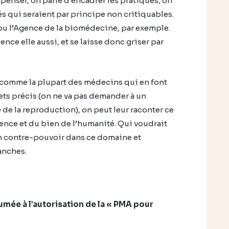
mpenser, on parle d’encadrer les pratiques, on
tés qui seraient par principe non critiquables.
 ou l’Agence de la biomédecine, par exemple.
ence elle aussi, et se laisse donc griser par
 comme la plupart des médecins qui en font
ets précis (on ne va pas demander à un
de la reproduction), on peut leur raconter ce
ience et du bien de l’humanité. Qui voudrait
un contre-pouvoir dans ce domaine et
anches.
mée à l’autorisation de la « PMA pour