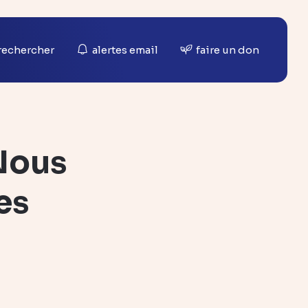
rechercher
alertes email
faire un don
 Nous
es