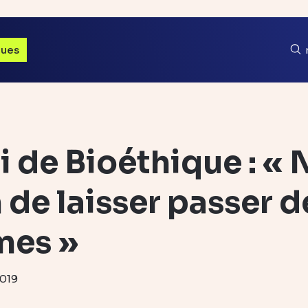
ques
oi de Bioéthique : «
de laisser passer d
mes »
2019