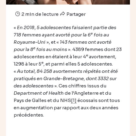
2 min de lecture
Partager
«
En 2018, 5 adolescentes faisaient partie des
e
718 femmes ayant avorté pour la 6
fois au
Royaume-Uni
», et «
143 femmes ont avorté
e
pour la 8
fois au moins
». 4389 femmes dont 23
e
adolescentes en étaient à leur 4
avortement,
e
1298 à leur 5
, et parmi elles 5 adolescentes.
«
Au total, 84 258 avortements répétés ont été
pratiqués en Grande-Bretagne, dont 3332 sur
des adolescentes
». Ces chiffres issus du
Department of Health
de l’Angleterre et du
Pays de Galles et du NHS
[1]
écossais sont tous
en augmentation par rapport aux deux années
précédentes.