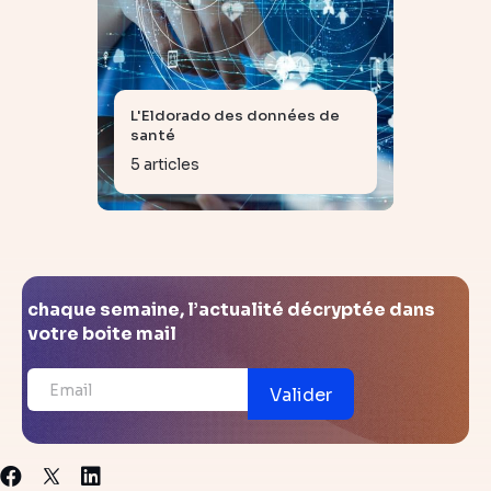
L'Eldorado des données de
santé
5 articles
chaque semaine, l’actualité décryptée dans
votre boite mail
Valider
X
Facebook
Linkedin