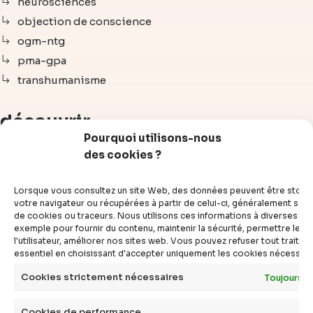
neurosciences
objection de conscience
ogm-ntg
pma-gpa
transhumanisme
découvrir
Pourquoi utilisons-nous
des cookies ?
articles
vidéos
Lorsque vous consultez un site Web, des données peuvent être stoc
dossiers
votre navigateur ou récupérées à partir de celui-ci, généralement sous
de cookies ou traceurs. Nous utilisons ces informations à diverses fins
experts
exemple pour fournir du contenu, maintenir la sécurité, permettre le c
compléments
l'utilisateur, améliorer nos sites web. Vous pouvez refuser tout traite
essentiel en choisissant d'accepter uniquement les cookies nécessair
questions
définitions
Cookies strictement nécessaires
Toujours a
agenda
Cookies de performance