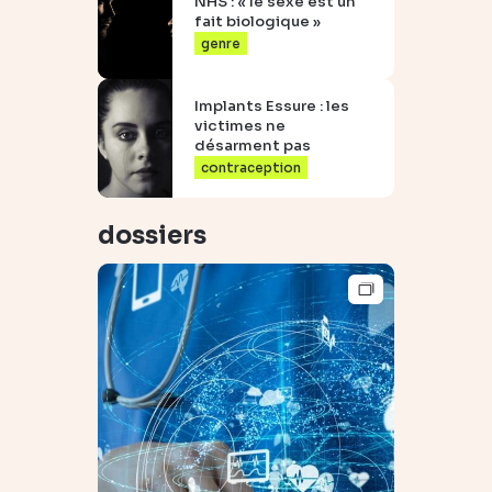
NHS : « le sexe est un
fait biologique »
genre
Implants Essure : les
victimes ne
désarment pas
contraception
dossiers