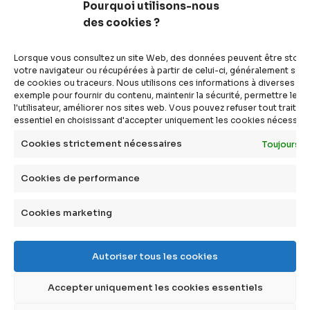
Pourquoi utilisons-nous
des cookies ?
articles
vidéos
Lorsque vous consultez un site Web, des données peuvent être stoc
dossiers
votre navigateur ou récupérées à partir de celui-ci, généralement sous
de cookies ou traceurs. Nous utilisons ces informations à diverses fins
experts
exemple pour fournir du contenu, maintenir la sécurité, permettre le c
compléments
l'utilisateur, améliorer nos sites web. Vous pouvez refuser tout traite
essentiel en choisissant d'accepter uniquement les cookies nécessair
questions
définitions
Cookies strictement nécessaires
Toujours a
agenda
Cookies de performance
livres
Cookies marketing
à propos
Autoriser tous les cookies
qui sommes-nous ?
faire un don
Accepter uniquement les cookies essentiels
contact