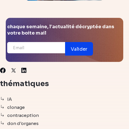
chaque semaine, l’actualité décryptée dans
votre boite mail
Valider
X
Facebook
Linkedin
thématiques
IA
clonage
contraception
don d'organes