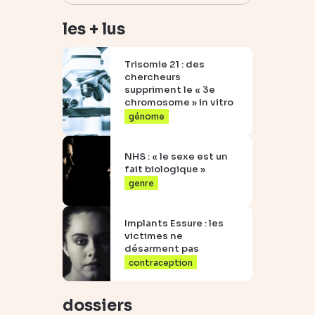
les + lus
Trisomie 21 : des
chercheurs
suppriment le « 3e
chromosome » in vitro
génome
NHS : « le sexe est un
fait biologique »
genre
Implants Essure : les
victimes ne
désarment pas
contraception
dossiers