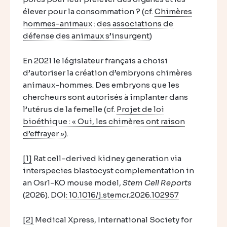
élever pour la consommation ? (cf.
Chimères
hommes-animaux : des associations de
défense des animaux s’insurgent
)
En 2021 le législateur français a choisi
d’autoriser la création d’embryons chimères
animaux-hommes. Des embryons que les
chercheurs sont autorisés à implanter dans
l’utérus de la femelle (cf.
Projet de loi
bioéthique : « Oui, les chimères ont raison
d’effrayer »
).
[1]
Rat cell–derived kidney generation via
interspecies blastocyst complementation in
an Osr1-KO mouse model,
Stem Cell Reports
(2026).
DOI: 10.1016/j.stemcr.2026.102957
[2]
Medical Xpress, International Society for