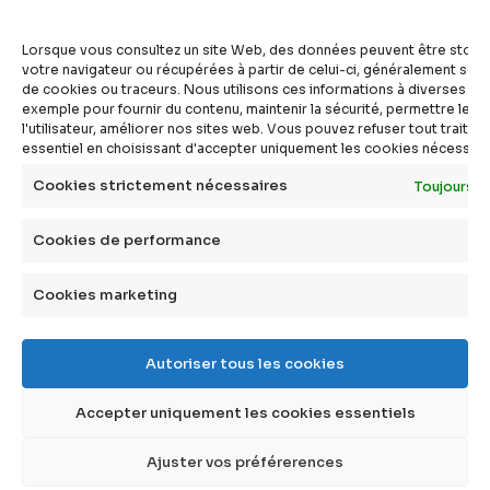
articles
vidéos
Lorsque vous consultez un site Web, des données peuvent être stoc
dossiers
votre navigateur ou récupérées à partir de celui-ci, généralement sous
de cookies ou traceurs. Nous utilisons ces informations à diverses fins
experts
exemple pour fournir du contenu, maintenir la sécurité, permettre le c
compléments
l'utilisateur, améliorer nos sites web. Vous pouvez refuser tout traite
essentiel en choisissant d'accepter uniquement les cookies nécessair
questions
définitions
Cookies strictement nécessaires
Toujours a
agenda
Cookies de performance
livres
Cookies marketing
à propos
Autoriser tous les cookies
qui sommes-nous ?
faire un don
Accepter uniquement les cookies essentiels
contact
mentions légales
Ajuster vos préférerences