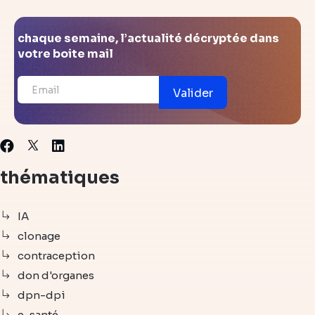
chaque semaine, l’actualité décryptée dans
votre boite mail
Valider
X
Facebook
Linkedin
thématiques
IA
clonage
contraception
don d'organes
dpn-dpi
e-santé