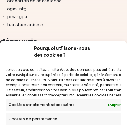
objection de conscience
ogm-ntg
pma-gpa
transhumanisme
découvrir
Pourquoi utilisons-nous
des cookies ?
articles
vidéos
Lorsque vous consultez un site Web, des données peuvent être stoc
dossiers
votre navigateur ou récupérées à partir de celui-ci, généralement sous
de cookies ou traceurs. Nous utilisons ces informations à diverses fins
experts
exemple pour fournir du contenu, maintenir la sécurité, permettre le c
compléments
l'utilisateur, améliorer nos sites web. Vous pouvez refuser tout traite
essentiel en choisissant d'accepter uniquement les cookies nécessair
questions
définitions
Cookies strictement nécessaires
Toujours a
agenda
Cookies de performance
livres