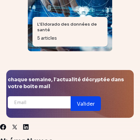
L'Eldorado des données de
santé
5 articles
chaque semaine, l’actualité décryptée dans
votre boite mail
Valider
X
Facebook
Linkedin