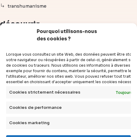
transhumanisme
découvrir
Pourquoi utilisons-nous
des cookies ?
articles
vidéos
Lorsque vous consultez un site Web, des données peuvent être stoc
dossiers
votre navigateur ou récupérées à partir de celui-ci, généralement sous
de cookies ou traceurs. Nous utilisons ces informations à diverses fins
experts
exemple pour fournir du contenu, maintenir la sécurité, permettre le c
compléments
l'utilisateur, améliorer nos sites web. Vous pouvez refuser tout traite
essentiel en choisissant d'accepter uniquement les cookies nécessair
questions
définitions
Cookies strictement nécessaires
Toujours a
agenda
Cookies de performance
livres
Cookies marketing
à propos