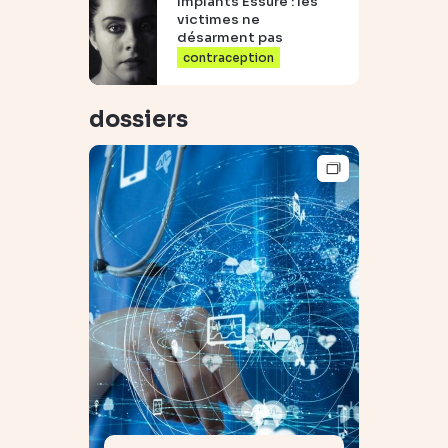
Implants Essure : les
victimes ne
désarment pas
contraception
dossiers