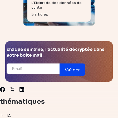
L'Eldorado des données de
santé
5 articles
chaque semaine, l’actualité décryptée dans
votre boite mail
Valider
X
Facebook
Linkedin
thématiques
IA