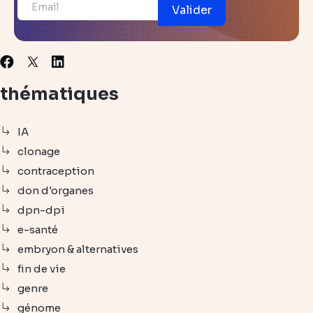
Valider
X
Facebook
Linkedin
thématiques
IA
clonage
contraception
don d'organes
dpn-dpi
e-santé
embryon & alternatives
fin de vie
genre
génome