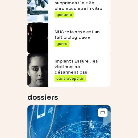
suppriment le « 3e
chromosome » in vitro
génome
NHS : « le sexe est un
fait biologique »
genre
Implants Essure : les
victimes ne
désarment pas
contraception
dossiers