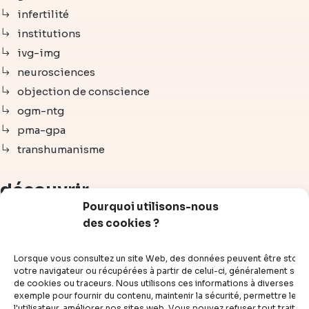
infertilité
institutions
ivg-img
neurosciences
objection de conscience
ogm-ntg
pma-gpa
transhumanisme
découvrir
Pourquoi utilisons-nous
des cookies ?
articles
vidéos
Lorsque vous consultez un site Web, des données peuvent être stoc
dossiers
votre navigateur ou récupérées à partir de celui-ci, généralement sous
de cookies ou traceurs. Nous utilisons ces informations à diverses fins
experts
exemple pour fournir du contenu, maintenir la sécurité, permettre le c
compléments
l'utilisateur, améliorer nos sites web. Vous pouvez refuser tout traite