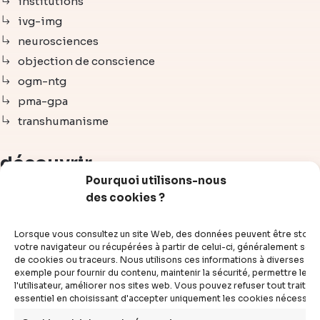
institutions
ivg-img
neurosciences
objection de conscience
ogm-ntg
pma-gpa
transhumanisme
découvrir
Pourquoi utilisons-nous
des cookies ?
articles
vidéos
Lorsque vous consultez un site Web, des données peuvent être stoc
dossiers
votre navigateur ou récupérées à partir de celui-ci, généralement sous
de cookies ou traceurs. Nous utilisons ces informations à diverses fins
experts
exemple pour fournir du contenu, maintenir la sécurité, permettre le c
compléments
l'utilisateur, améliorer nos sites web. Vous pouvez refuser tout traite
essentiel en choisissant d'accepter uniquement les cookies nécessair
questions