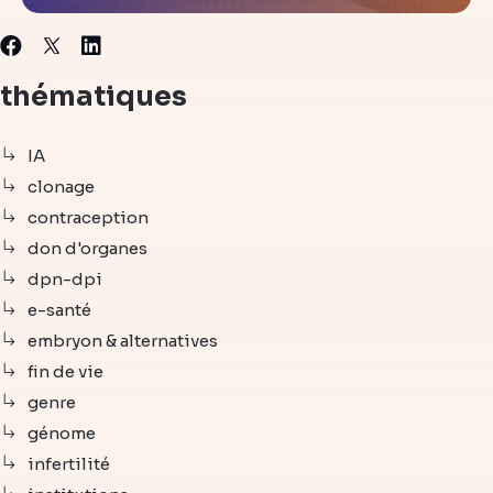
X
Facebook
Linkedin
thématiques
IA
clonage
contraception
don d'organes
dpn-dpi
e-santé
embryon & alternatives
fin de vie
genre
génome
infertilité