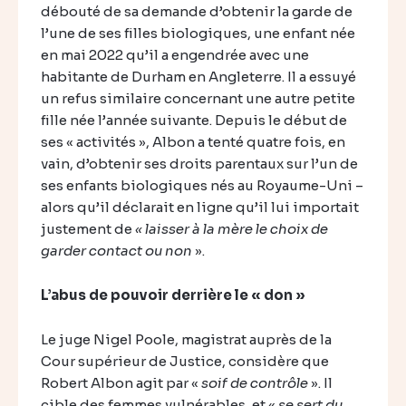
débouté de sa demande d’obtenir la garde de
l’une de ses filles biologiques, une enfant née
en mai 2022 qu’il a engendrée avec une
habitante de Durham en Angleterre. Il a essuyé
un refus similaire concernant une autre petite
fille née l’année suivante. Depuis le début de
ses « activités », Albon a tenté quatre fois, en
vain, d’obtenir ses droits parentaux sur l’un de
ses enfants biologiques nés au Royaume-Uni –
alors qu’il déclarait en ligne qu’il lui importait
justement de
« laisser à la mère le choix de
garder contact ou non
».
L’abus d
e pouvoir derrière le « don »
Le juge Nigel Poole, magistrat auprès de la
Cour supérieur de Justice, considère que
Robert Albon agit par «
soif de contrôle
». Il
cible des femmes vulnérables, et «
se sert du