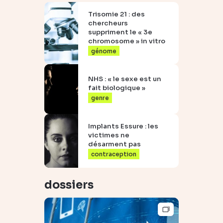
Trisomie 21 : des
chercheurs
suppriment le « 3e
chromosome » in vitro
génome
NHS : « le sexe est un
fait biologique »
genre
Implants Essure : les
victimes ne
désarment pas
contraception
dossiers