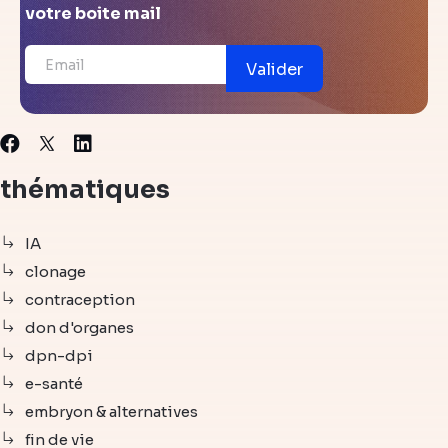
votre boite mail
Valider
X
Facebook
Linkedin
thématiques
IA
clonage
contraception
don d'organes
dpn-dpi
e-santé
embryon & alternatives
fin de vie