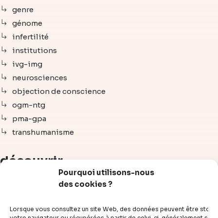
genre
génome
infertilité
institutions
ivg-img
neurosciences
objection de conscience
ogm-ntg
pma-gpa
transhumanisme
découvrir
Pourquoi utilisons-nous
des cookies ?
articles
vidéos
Lorsque vous consultez un site Web, des données peuvent être stoc
dossiers
votre navigateur ou récupérées à partir de celui-ci, généralement sous