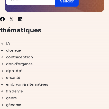
Valider
X
Facebook
Linkedin
thématiques
IA
clonage
contraception
don d'organes
dpn-dpi
e-santé
embryon & alternatives
fin de vie
genre
génome