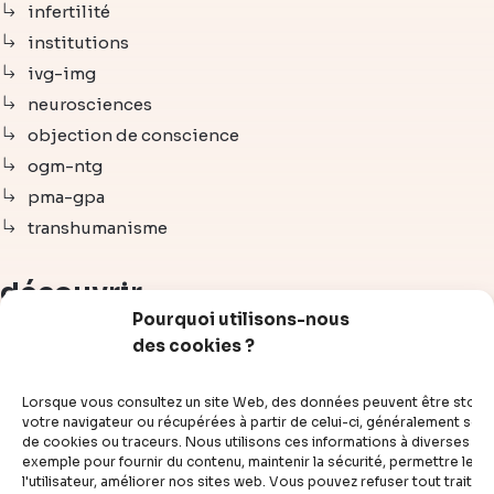
infertilité
institutions
ivg-img
neurosciences
objection de conscience
ogm-ntg
pma-gpa
transhumanisme
découvrir
Pourquoi utilisons-nous
des cookies ?
articles
vidéos
Lorsque vous consultez un site Web, des données peuvent être stoc
dossiers
votre navigateur ou récupérées à partir de celui-ci, généralement sous
de cookies ou traceurs. Nous utilisons ces informations à diverses fins
experts
exemple pour fournir du contenu, maintenir la sécurité, permettre le c
compléments
l'utilisateur, améliorer nos sites web. Vous pouvez refuser tout traite