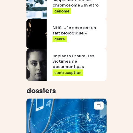
chromosome » in vitro
génome
NHS : « le sexe est un
fait biologique »
genre
Implants Essure : les
victimes ne
désarment pas
contraception
dossiers