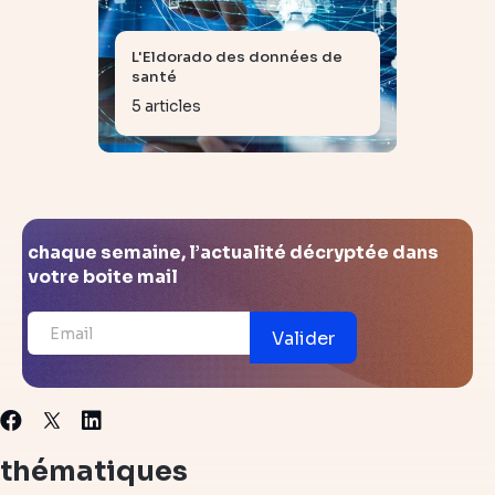
L'Eldorado des données de
santé
5 articles
chaque semaine, l’actualité décryptée dans
votre boite mail
Valider
X
Facebook
Linkedin
thématiques