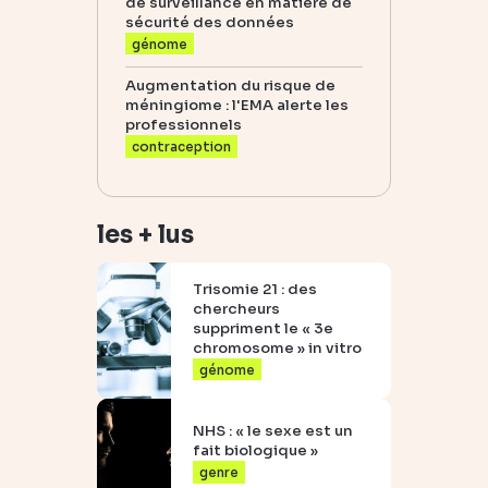
de surveillance en matière de
sécurité des données
génome
Augmentation du risque de
méningiome : l'EMA alerte les
professionnels
contraception
les + lus
Trisomie 21 : des
chercheurs
suppriment le « 3e
chromosome » in vitro
génome
NHS : « le sexe est un
fait biologique »
genre