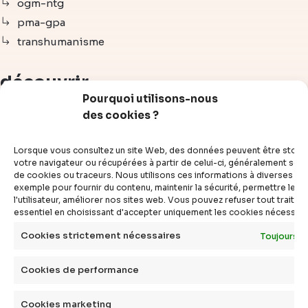
ogm-ntg
pma-gpa
transhumanisme
découvrir
Pourquoi utilisons-nous
des cookies ?
articles
vidéos
Lorsque vous consultez un site Web, des données peuvent être stoc
dossiers
votre navigateur ou récupérées à partir de celui-ci, généralement sous
de cookies ou traceurs. Nous utilisons ces informations à diverses fins
experts
exemple pour fournir du contenu, maintenir la sécurité, permettre le c
compléments
l'utilisateur, améliorer nos sites web. Vous pouvez refuser tout traite
essentiel en choisissant d'accepter uniquement les cookies nécessair
questions
définitions
Cookies strictement nécessaires
Toujours a
agenda
Cookies de performance
livres
Cookies marketing