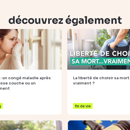
découvrez également
 : un congé maladie après
La liberté de choisir sa mor
usse couche ou un
vraiment ?
ement
g
fin de vie