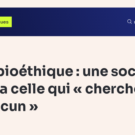
ques
 bioéthique : une so
a celle qui « cherch
acun »