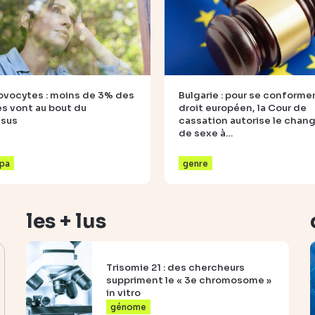
ovocytes : moins de 3% des
Bulgarie : pour se conformer
 vont au bout du
droit européen, la Cour de
ssus
cassation autorise le cha
de sexe à…
pa
genre
les + lus
Trisomie 21 : des chercheurs
suppriment le « 3e chromosome »
in vitro
génome