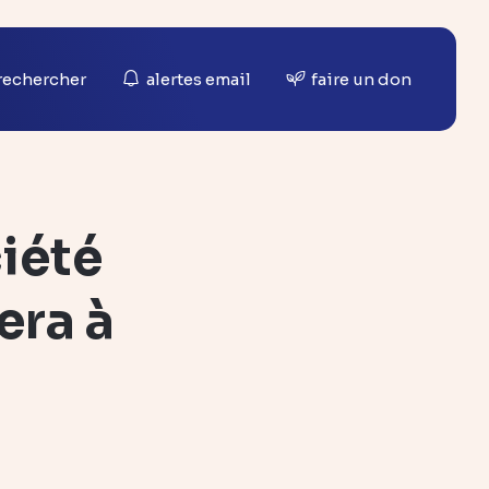
rechercher
alertes email
faire un don
ciété
era à