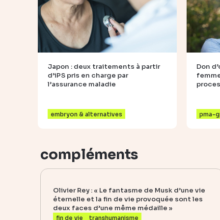
Japon : deux traitements à partir
Don d’
d’iPS pris en charge par
femmes
l’assurance maladie
proce
embryon & alternatives
pma-g
compléments
Olivier Rey : « Le fantasme de Musk d’une vie
éternelle et la fin de vie provoquée sont les
deux faces d’une même médaille »
fin de vie
transhumanisme